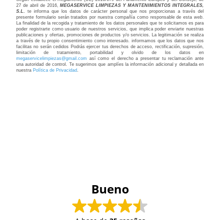
27 de abril de 2016,
MEGASERVICE LIMPIEZAS Y MANTENIMIENTOS INTEGRALES,
S.L.
te informa que los datos de carácter personal que nos proporcionas a través del
presente formulario serán tratados por nuestra compañía como responsable de esta
web
.
La finalidad de la recogida y tratamiento de los datos personales que te solicitamos es para
poder registrarte como usuario de nuestros servicios, que implica poder enviarte nuestras
publicaciones y ofertas, promociones de productos y/o servicios. La legitimación se realiza
a través de tu propio consentimiento como interesado. informamos que los datos que nos
facilitas no serán cedidos Podrás ejercer tus derechos de acceso, rectificación, supresión,
limitación de tratamiento, portabilidad y olvido de los datos en
megaservicelimpiezas@gmail.com
así como el derecho a presentar tu reclamación ante
una autoridad de control. Te sugerimos que amplíes la información adicional y detallada en
nuestra
Política de Privacidad
.
Bueno