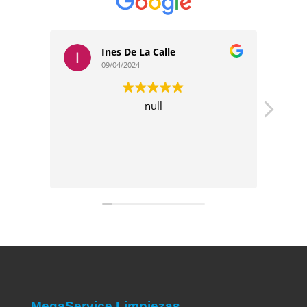
Ines De La Calle
Davi
09/04/2024
09/04/
null
Son muy
empresa. L
para mí son
l
MegaService Limpiezas