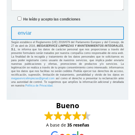
He leído y acepto las condiciones
Según establece el Reglamento (UE) 2016/679 del Parlamento Europeo y del Consejo, de
27 de abril de 2016,
MEGASERVICE LIMPIEZAS Y MANTENIMIENTOS INTEGRALES,
S.L.
te informa que los datos de carácter personal que nos proporcionas a través del
presente formulario serán tratados por nuestra compañía como responsable de esta
web
.
La finalidad de la recogida y tratamiento de los datos personales que te solicitamos es
para poder registrarte como usuario de nuestros servicios, que implica poder enviarte
nuestras publicaciones y ofertas, promociones de productos y/o servicios. La
legitimación se realiza a través de tu propio consentimiento como interesado. informamos
que los datos que nos facilitas no serán cedidos Podrás ejercer tus derechos de acceso,
rectificación, supresión, limitación de tratamiento, portabilidad y olvido de los datos en
megaservicelimpiezas@gmail.com
así como el derecho a presentar tu reclamación ante
una autoridad de control. Te sugerimos que amplíes la información adicional y detallada
en nuestra
Política de Privacidad
.
Bueno
A base de
35 reseñas