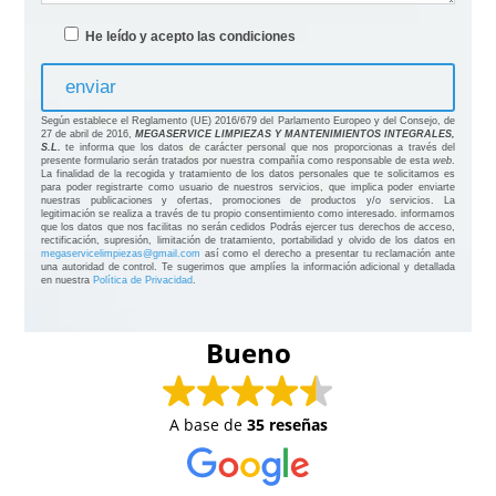
He leído y acepto las condiciones
Según establece el Reglamento (UE) 2016/679 del Parlamento Europeo y del Consejo, de
27 de abril de 2016,
MEGASERVICE LIMPIEZAS Y MANTENIMIENTOS INTEGRALES,
S.L.
te informa que los datos de carácter personal que nos proporcionas a través del
presente formulario serán tratados por nuestra compañía como responsable de esta
web
.
La finalidad de la recogida y tratamiento de los datos personales que te solicitamos es
para poder registrarte como usuario de nuestros servicios, que implica poder enviarte
nuestras publicaciones y ofertas, promociones de productos y/o servicios. La
legitimación se realiza a través de tu propio consentimiento como interesado. informamos
que los datos que nos facilitas no serán cedidos Podrás ejercer tus derechos de acceso,
rectificación, supresión, limitación de tratamiento, portabilidad y olvido de los datos en
megaservicelimpiezas@gmail.com
así como el derecho a presentar tu reclamación ante
una autoridad de control. Te sugerimos que amplíes la información adicional y detallada
en nuestra
Política de Privacidad
.
Bueno
A base de
35 reseñas