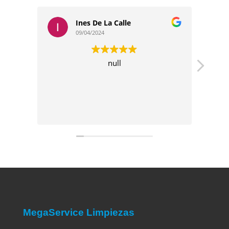
Ines De La Calle
09/04/2024
null
emp
para
MegaService Limpiezas