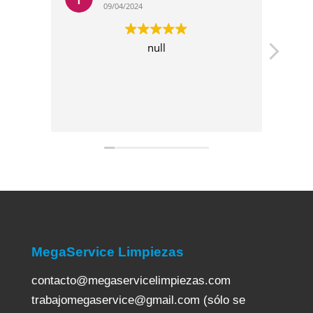
09/04/2024
09/04/2024
null
Son muy profesional
empresa. Los conozco h
para mí son la mejor em
la mejor gente
MegaService Limpiezas
contacto@megaservicelimpiezas.com
trabajomegaservice@gmail.com (sólo se