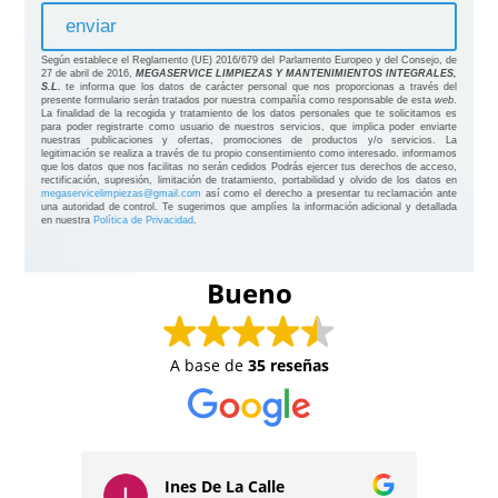
Según establece el Reglamento (UE) 2016/679 del Parlamento Europeo y del Consejo, de
27 de abril de 2016,
MEGASERVICE LIMPIEZAS Y MANTENIMIENTOS INTEGRALES,
S.L.
te informa que los datos de carácter personal que nos proporcionas a través del
presente formulario serán tratados por nuestra compañía como responsable de esta
web
.
La finalidad de la recogida y tratamiento de los datos personales que te solicitamos es
para poder registrarte como usuario de nuestros servicios, que implica poder enviarte
nuestras publicaciones y ofertas, promociones de productos y/o servicios. La
legitimación se realiza a través de tu propio consentimiento como interesado. informamos
que los datos que nos facilitas no serán cedidos Podrás ejercer tus derechos de acceso,
rectificación, supresión, limitación de tratamiento, portabilidad y olvido de los datos en
megaservicelimpiezas@gmail.com
así como el derecho a presentar tu reclamación ante
una autoridad de control. Te sugerimos que amplíes la información adicional y detallada
en nuestra
Política de Privacidad
.
Bueno
A base de
35 reseñas
Ines De La Calle
David Dos Santos